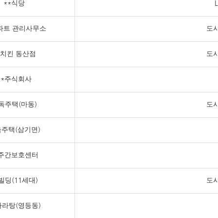
**식당
파트 관리사무소
도시
*치킨 동산점
도시
**주식회사
독주택(마동)
도시
주택(삼기면)
*주간보호센터
빌딩(11세대)
도시
마라탕(영등동)