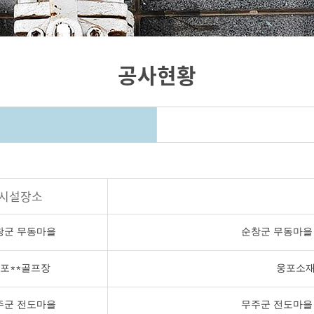
공사현황
시설장소
창군 무동마을
순창군 무동마을
포**골프장
웅포소재
주군 전도마을
무주군 전도마을