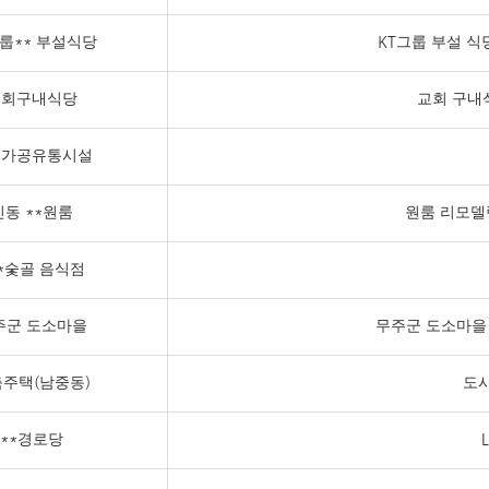
그룹** 부설식당
KT그룹 부설 
교회구내식당
교회 구내
치가공유통시설
신동 **원룸
원룸 리모델
**숯골 음식점
주군 도소마을
무주군 도소마을
주택(남중동)
도시
**경로당